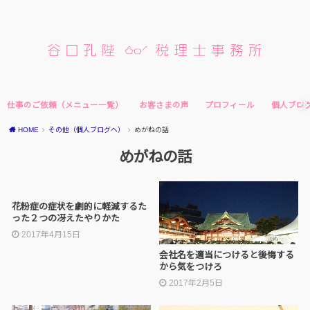
仕事のご依頼（メニュー一覧）
お客さまの声
プロフィール
個人ブロ
HOME
その他（個人ブログへ）
めがねの話
めがねの話
花粉症の症状を劇的に軽減するた
った２つの冴えたやりかた
2017年4月15日
会社名を適当につけると後悔する
から気をつけろ
2017年2月5日