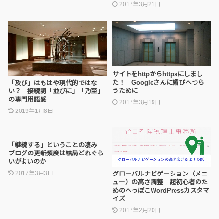
2017年3月21日
サイトをhttpからhttpsにしまし
た！ Googleさんに媚びへつら
「及び」はもはや現代的ではな
うために
い？ 接続詞「並びに」「乃至」
の専門用語感
2017年3月19日
2019年1月8日
「継続する」ということの凄み
ブログの更新頻度は結局どれぐら
いがよいのか
2017年3月3日
グローバルナビゲーション（メニ
ュー）の高さ調整 超初心者のた
めのへっぽこWordPressカスタマ
イズ
2017年2月20日