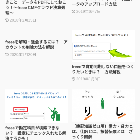
きこと データをPDFにしておこ
ータのアップロード方法
う！～freeeとMFクラウド決算処
2019年6月7日
理～
2018年2月15日
freeeを解約・退会するには？ ア
カウントの削除方法を解説
2020年1月20日
freeeで自動同期しない口座をつく
りたいときは？ 方法解説
2019年1月8日
〔簿記知識ゼロ用〕借方・貸方と
freeeで勘定科目が検索できな
は、仕訳とは、振替伝票とは ざ
い？ 設定にチェック入れたら解
っくり図解
決するかも！