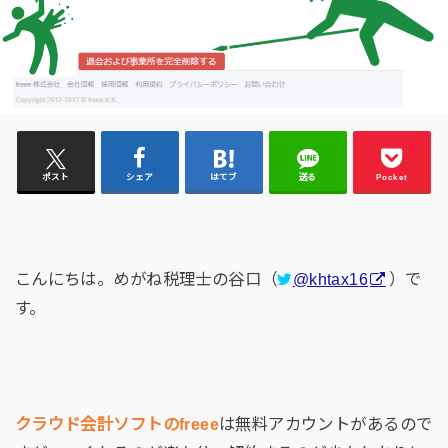
ポスト
シェア
はてブ
送る
Pocket
こんにちは。めがね税理士の谷口（
@khtax16
）で
す。
クラウド会計ソフトのfreee
は無料アカウントがあるので