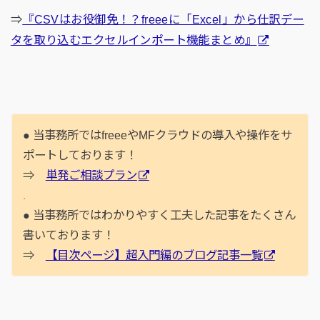
⇒
『CSVはお役御免！？freeeに「Excel」から仕訳デー
タを取り込むエクセルインポート機能まとめ』
● 当事務所ではfreeeやMFクラウドの導入や操作をサ
ポートしております！
⇒
単発ご相談プラン
.
● 当事務所ではわかりやすく工夫した記事をたくさん
書いております！
⇒
【目次ページ】超入門編のブログ記事一覧