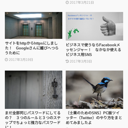
2017年3月21日
サイトをhttpからhttpsにしまし
ビジネスで使うならFacebookメ
た！ Googleさんに媚びへつら
ッセンジャー！ なかなか使える
うために
ビジネス用SNS
2017年3月19日
2017年3月3日
まだ全部同じパスワードにしてる
〔士業のためのSNS〕PC版ツイ
の？ ３つのルールと３つのステ
ッター（Twitter）のやり方をまと
ップでちょっと強力なパスワード
めてみましたよ
に！