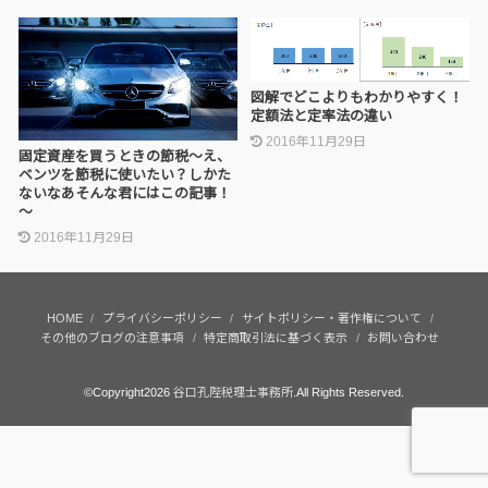
図解でどこよりもわかりやすく！
定額法と定率法の違い
2016年11月29日
固定資産を買うときの節税～え、
ベンツを節税に使いたい？しかた
ないなあそんな君にはこの記事！
～
2016年11月29日
HOME
プライバシーポリシー
サイトポリシー・著作権について
その他のブログの注意事項
特定商取引法に基づく表示
お問い合わせ
©Copyright2026
谷口孔陛税理士事務所
.All Rights Reserved.