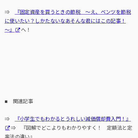
⇒
『固定資産を買うときの節税 ～え、ベンツを節税
に使いたい？しかたないなあそんな君にはこの記事！
～』
へ！
■ 関連記事
⇒
『小学生でもわかるとうれしい減価償却費入門！』
⇒ 『図解でどこよりもわかりやすく！ 定額法と定
率法の違い』