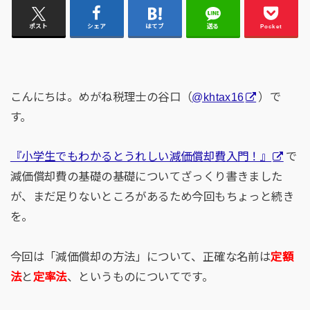
ポスト
シェア
はてブ
送る
Pocket
こんにちは。めがね税理士の谷口（
@khtax16
）で
す。
『小学生でもわかるとうれしい減価償却費入門！』
で
減価償却費の基礎の基礎についてざっくり書きました
が、まだ足りないところがあるため今回もちょっと続き
を。
今回は「減価償却の方法」について、正確な名前は
定額
法
と
定率法
、というものについてです。