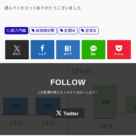
読んでくださってありがとうございました
超入門編
減価償却費
定額法
定率法
ポスト
シェア
はてブ
送る
Pocket
FOLLOW
Twitter