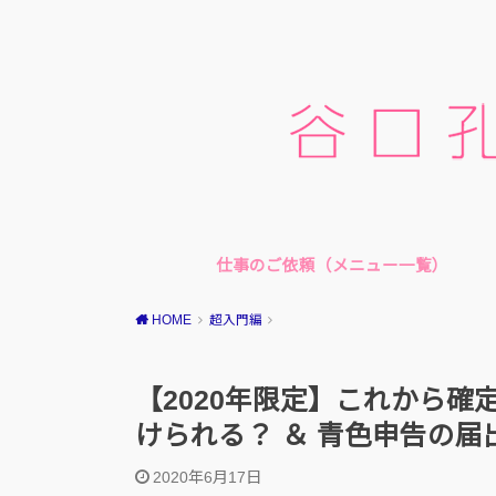
仕事のご依頼（メニュー一覧）
メニュー一覧
オンライン単発税金相談
顧問契約
当事務所の強み
HOME
超入門編
【2020年限定】これから確
けられる？ ＆ 青色申告の
2020年6月17日