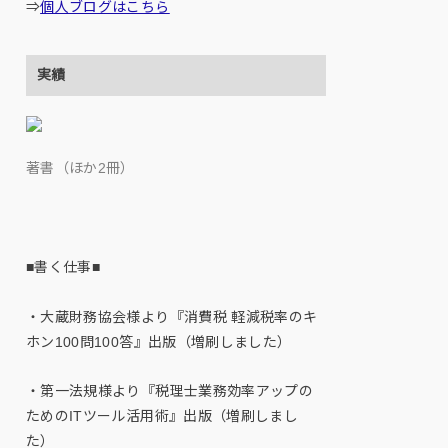
⇒
個人ブログはこちら
実績
著書（ほか2冊）
■書く仕事■
・大蔵財務協会様より『消費税 軽減税率のキ
ホン100問100答』出版（増刷しました）
・第一法規様より『税理士業務効率アップの
ためのITツール活用術』出版（増刷しまし
た）