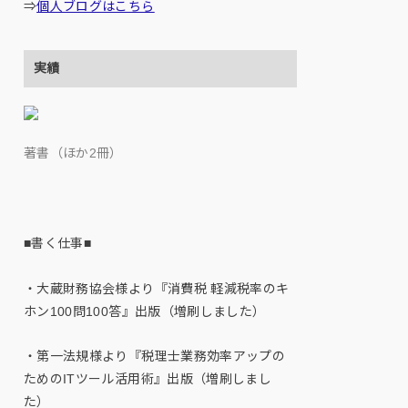
⇒
個人ブログはこちら
実績
著書（ほか2冊）
■書く仕事■
・大蔵財務協会様より『消費税 軽減税率のキ
ホン100問100答』出版（増刷しました）
・第一法規様より『税理士業務効率アップの
ためのITツール活用術』出版（増刷しまし
た）