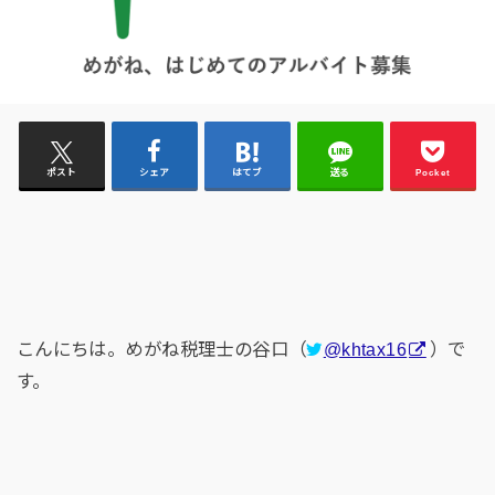
ポスト
シェア
はてブ
送る
Pocket
こんにちは。めがね税理士の谷口（
@khtax16
）で
す。