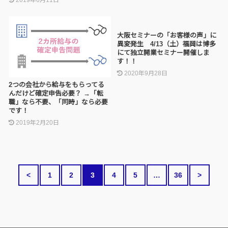
2019年6月11日
大阪セミナーの「お客様の声」に
異変発生 4/13（土）福岡は博多
にて独立開業セミナー開催しま
す！！
2020年9月28日
2つの会社から給与をもらってる
んだけど確定申告必要？ →「転
職」なら不要、「同時」なら必要
です！
2019年2月20日
<
1
2
3
4
5
…
36
>