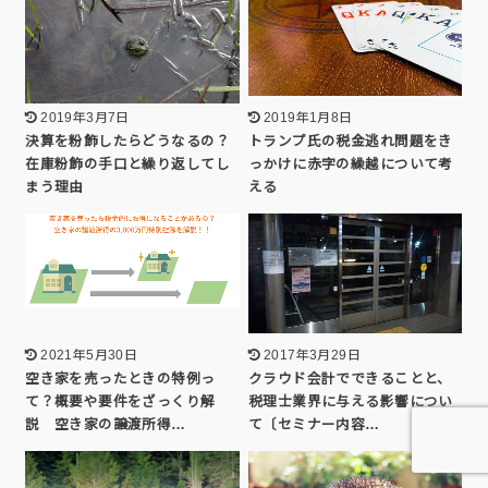
2019年3月7日
2019年1月8日
決算を粉飾したらどうなるの？
トランプ氏の税金逃れ問題をき
在庫粉飾の手口と繰り返してし
っかけに赤字の繰越について考
まう理由
える
2021年5月30日
2017年3月29日
空き家を売ったときの特例っ
クラウド会計でできることと、
て？概要や要件をざっくり解
税理士業界に与える影響につい
説 空き家の譲渡所得…
て〔セミナー内容…