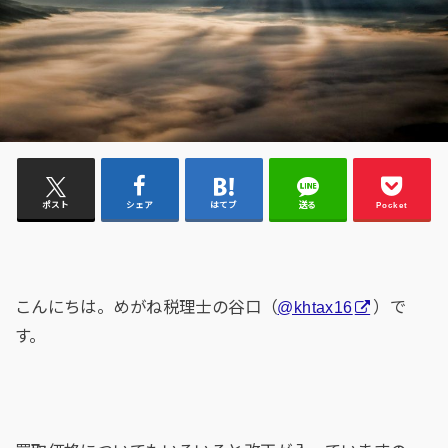
ポスト
シェア
はてブ
送る
Pocket
こんにちは。めがね税理士の谷口（
@khtax16
）で
す。