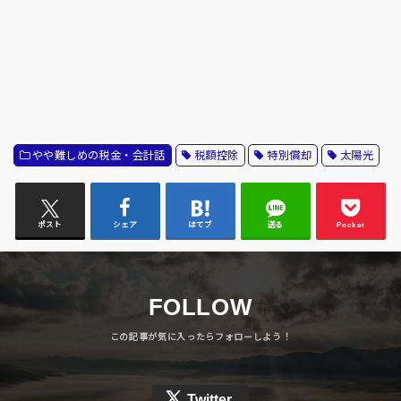
やや難しめの税金・会計話
税額控除
特別償却
太陽光
ポスト
シェア
はてブ
送る
Pocket
FOLLOW
Twitter