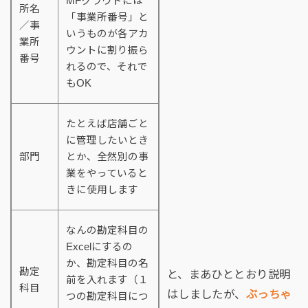
MFクラウドには
所名
「事業所番号」と
／事
いうものが各アカ
業所
ウントに割り振ら
番号
れるので、それで
もOK
たとえば店舗ごと
に管理したいとき
部門
とか、全然別の事
業をやっていると
きに使用します
なんの勘定科目の
Excelにするの
か、勘定科目の名
勘定
と、まあひととおり説明
前を入れます（１
科目
はしましたが、
ぶっちゃ
つの勘定科目につ