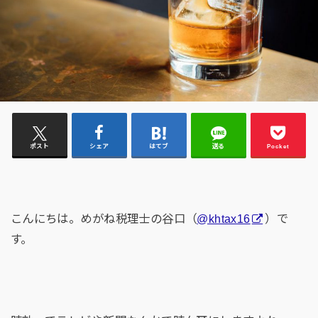
ポスト
シェア
はてブ
送る
Pocket
こんにちは。めがね税理士の谷口（
@khtax16
）で
す。