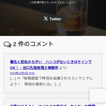
Twitter
2
件のコメント
署名と記名のちがい ハンコがないときはサインで
OK！ – 谷口孔陛税理士事務所
より:
2016年12月1日 23:51
[…] ⇒『税務調査で時効を指摘されたらニヤニヤし
よう！ 時効の援用とは』 […]