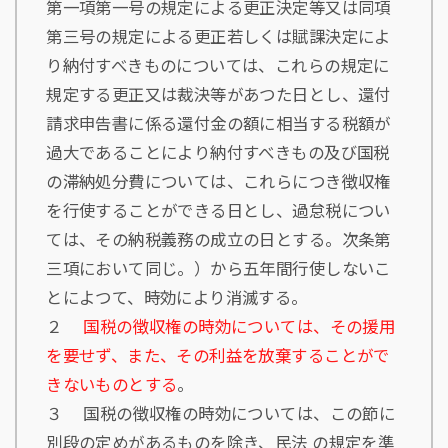
第一項第一号の規定による更正決定等又は同項
第三号の規定による更正若しくは賦課決定によ
り納付すべきものについては、これらの規定に
規定する更正又は裁決等があつた日とし、還付
請求申告書に係る還付金の額に相当する税額が
過大であることにより納付すべきもの及び国税
の滞納処分費については、これらにつき徴収権
を行使することができる日とし、過怠税につい
ては、その納税義務の成立の日とする。次条第
三項において同じ。）から五年間行使しないこ
とによつて、時効により消滅する。
２
国税の徴収権の時効については、その援用
を要せず、また、その利益を放棄することがで
きないものとする
。
３ 国税の徴収権の時効については、この節に
別段の定めがあるものを除き、民法 の規定を準