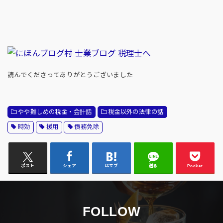
読んでくださってありがとうございました
やや難しめの税金・会計話
税金以外の法律の話
時効
援用
債務免除
ポスト
シェア
はてブ
送る
Pocket
FOLLOW